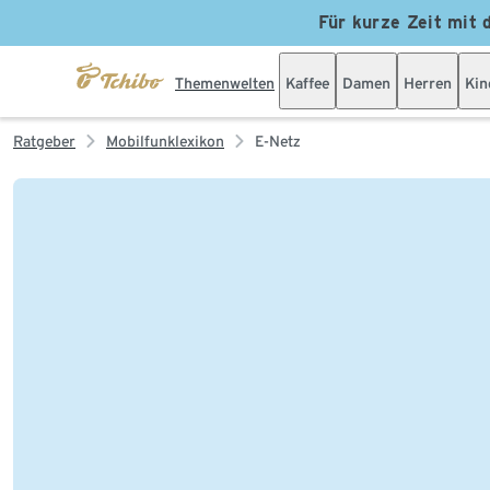
Für kurze Zeit mit 
Themenwelten
Kaffee
Damen
Herren
Kin
Ratgeber
Mobilfunklexikon
E-Netz