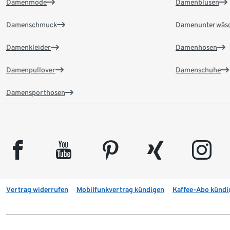
Damenmode
Damenblusen
Damenschmuck
Damenunterwäs
Damenkleider
Damenhosen
Damenpullover
Damenschuhe
Damensporthosen
facebook
youtube
pinterest
xing
instagram
Vertrag widerrufen
Mobilfunkvertrag kündigen
Kaffee-Abo kündi