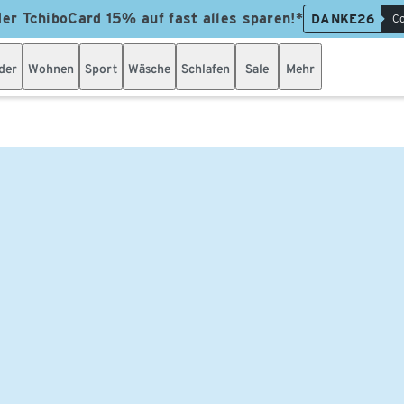
der TchiboCard 15% auf fast alles sparen!*
DANKE26
Co
der
Wohnen
Sport
Wäsche
Schlafen
Sale
Mehr