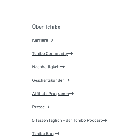
Über Tchibo
Karriere
Tchibo Community
Nachhaltigkeit
Geschäftskunden
Affiliate Programm
Presse
5 Tassen täglich – der Tchibo Podcast
Tchibo Blog