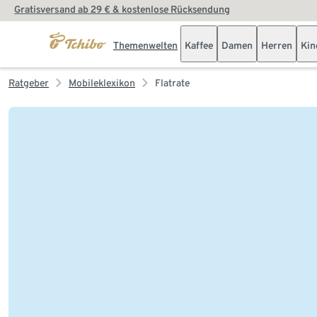
Gratisversand ab 29 € & kostenlose Rücksendung
Themenwelten
Kaffee
Damen
Herren
Kin
Ratgeber
Mobileklexikon
Flatrate