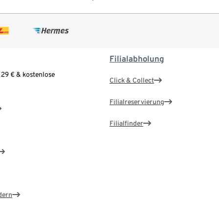
Filialabholung
 29 € & kostenlose
Click & Collect
Filialreservierung
Filialfinder
dern