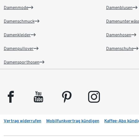
Damenmode
Damenblusen
Damenschmuck
Damenunterwäs
Damenkleider
Damenhosen
Damenpullover
Damenschuhe
Damensporthosen
facebook
youtube
pinterest
instagram
Vertrag widerrufen
Mobilfunkvertrag kündigen
Kaffee-Abo kündi