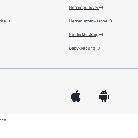
Herrenpullover
che
Herrenunterwäsche
Kinderkleidung
Babykleidung
appleinc
android
gen