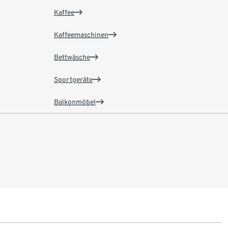
Kaffee
Kaffeemaschinen
Bettwäsche
Sportgeräte
Balkonmöbel