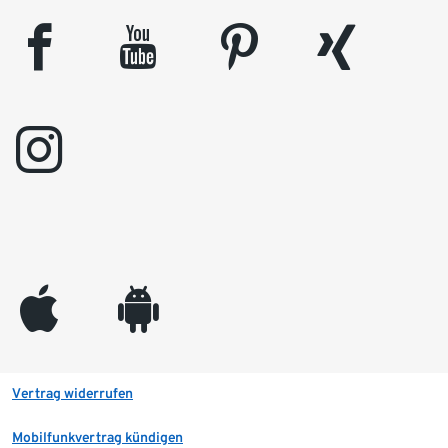
facebook
youtube
pinterest
xing
instagram
appleinc
android
Vertrag widerrufen
Mobilfunkvertrag kündigen