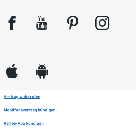
facebook
youtube
pinterest
instagram
appleinc
android
Vertrag widerrufen
Mobilfunkvertrag kündigen
Kaffee-Abo kündigen