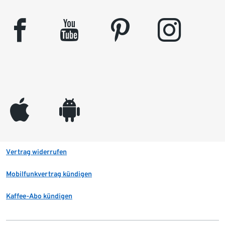
facebook
youtube
pinterest
instagram
appleinc
android
Vertrag widerrufen
Mobilfunkvertrag kündigen
Kaffee-Abo kündigen