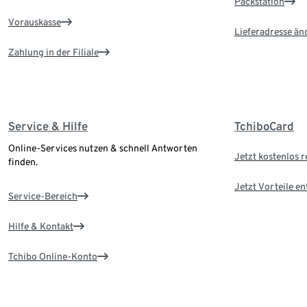
Packstation
Vorauskasse
Lieferadresse än
Zahlung in der Filiale
Service & Hilfe
TchiboCard
Online-Services nutzen & schnell Antworten
Jetzt kostenlos r
finden.
Jetzt Vorteile e
Service-Bereich
Hilfe & Kontakt
Tchibo Online-Konto