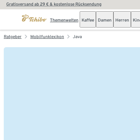
Gratisversand ab 29 € & kostenlose Rücksendung
Themenwelten
Kaffee
Damen
Herren
Kin
Ratgeber
Mobilfunklexikon
Java