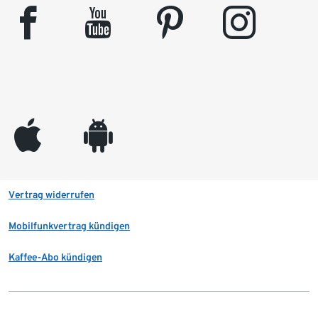
facebook
youtube
pinterest
instagram
appleinc
android
Vertrag widerrufen
Mobilfunkvertrag kündigen
Kaffee-Abo kündigen