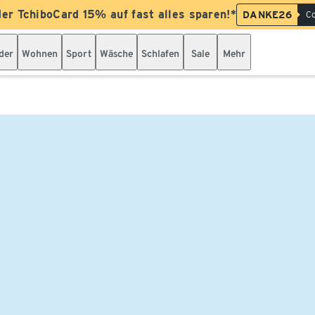
der TchiboCard 15% auf fast alles sparen!*
DANKE26
Co
der
Wohnen
Sport
Wäsche
Schlafen
Sale
Mehr