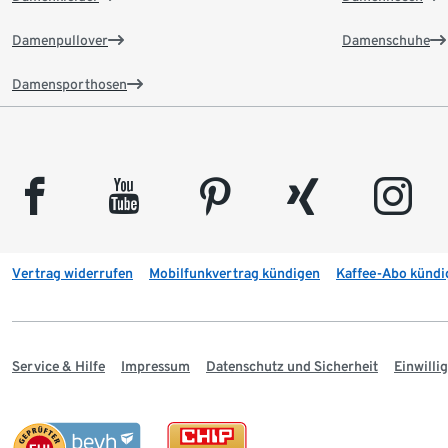
Damenpullover
Damenschuhe
Damensporthosen
facebook
youtube
pinterest
xing
instagram
Vertrag widerrufen
Mobilfunkvertrag kündigen
Kaffee-Abo kündi
Service & Hilfe
Impressum
Datenschutz und Sicherheit
Einwill