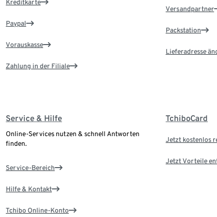
Kreditkarte
Versandpartner
Paypal
Packstation
Vorauskasse
Lieferadresse än
Zahlung in der Filiale
Service & Hilfe
TchiboCard
Online-Services nutzen & schnell Antworten
Jetzt kostenlos r
finden.
Jetzt Vorteile e
Service-Bereich
Hilfe & Kontakt
Tchibo Online-Konto