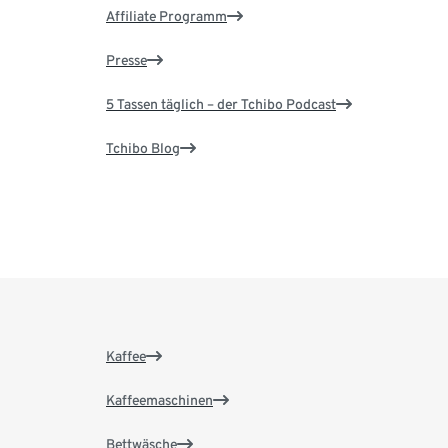
Affiliate Programm
Presse
5 Tassen täglich – der Tchibo Podcast
Tchibo Blog
Kaffee
Kaffeemaschinen
Bettwäsche