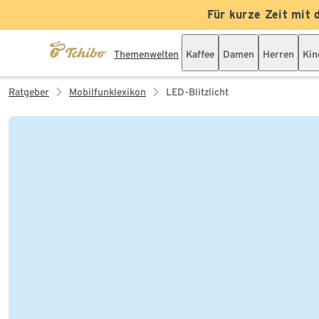
Für kurze Zeit mit 
Themenwelten
Kaffee
Damen
Herren
Kin
Ratgeber
Mobilfunklexikon
LED-Blitzlicht