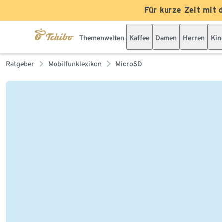
Für kurze Zeit mit 
Themenwelten
Kaffee
Damen
Herren
Kin
Ratgeber
Mobilfunklexikon
MicroSD