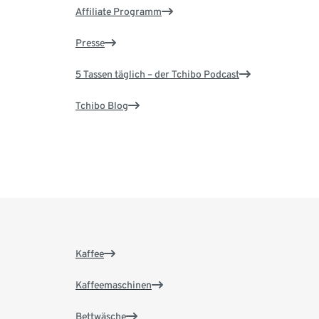
Affiliate Programm
Presse
5 Tassen täglich – der Tchibo Podcast
Tchibo Blog
Kaffee
Kaffeemaschinen
Bettwäsche