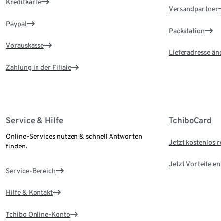
Kreditkarte
Versandpartner
Paypal
Packstation
Vorauskasse
Lieferadresse än
Zahlung in der Filiale
Service & Hilfe
TchiboCard
Online-Services nutzen & schnell Antworten
Jetzt kostenlos r
finden.
Jetzt Vorteile e
Service-Bereich
Hilfe & Kontakt
Tchibo Online-Konto