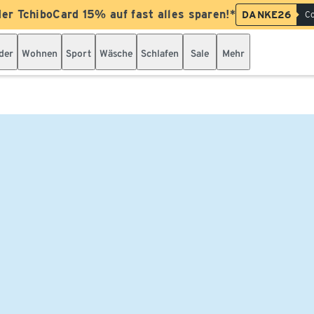
der TchiboCard 15% auf fast alles sparen!*
DANKE26
Co
der
Wohnen
Sport
Wäsche
Schlafen
Sale
Mehr