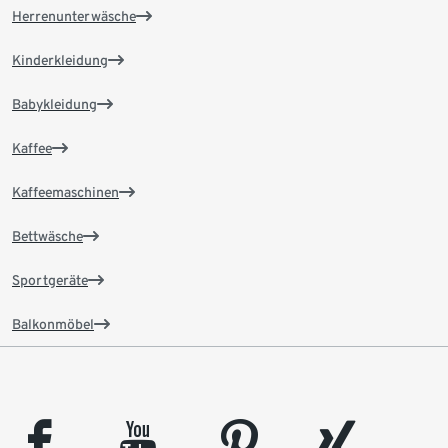
Herrenunterwäsche
Kinderkleidung
Babykleidung
Kaffee
Kaffeemaschinen
Bettwäsche
Sportgeräte
Balkonmöbel
facebook
youtube
pinterest
xing