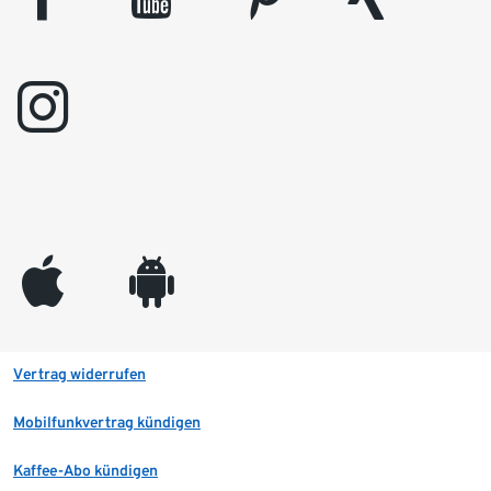
instagram
appleinc
android
Vertrag widerrufen
Mobilfunkvertrag kündigen
Kaffee-Abo kündigen