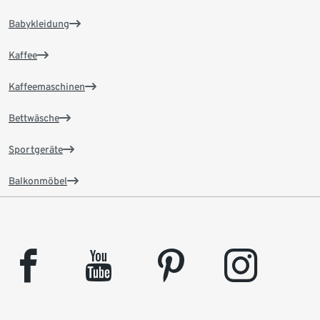
Babykleidung
Kaffee
Kaffeemaschinen
Bettwäsche
Sportgeräte
Balkonmöbel
facebook
youtube
pinterest
instagram