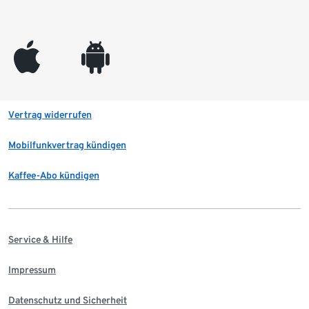
appleinc
android
Vertrag widerrufen
Mobilfunkvertrag kündigen
Kaffee-Abo kündigen
Service & Hilfe
Impressum
Datenschutz und Sicherheit