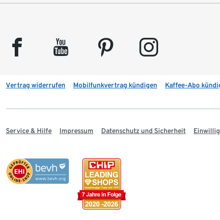
facebook
youtube
pinterest
instagram
Vertrag widerrufen
Mobilfunkvertrag kündigen
Kaffee-Abo kündi
Service & Hilfe
Impressum
Datenschutz und Sicherheit
Einwill