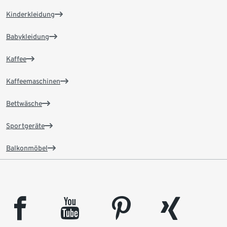
Kinderkleidung
Babykleidung
Kaffee
Kaffeemaschinen
Bettwäsche
Sportgeräte
Balkonmöbel
facebook
youtube
pinterest
xing