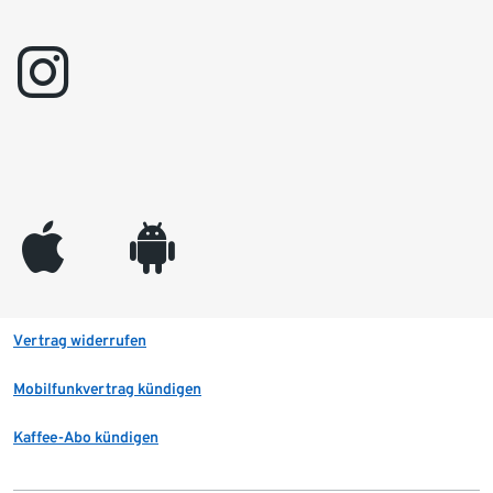
instagram
appleinc
android
Vertrag widerrufen
Mobilfunkvertrag kündigen
Kaffee-Abo kündigen