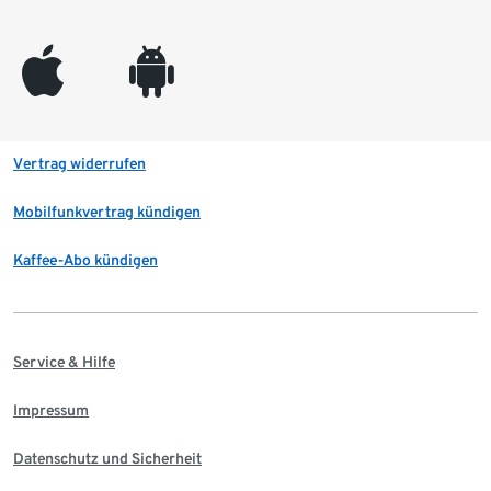
appleinc
android
Vertrag widerrufen
Mobilfunkvertrag kündigen
Kaffee-Abo kündigen
Service & Hilfe
Impressum
Datenschutz und Sicherheit