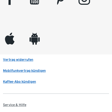
appleinc
android
Vertrag widerrufen
Mobilfunkvertrag kündigen
Kaffee-Abo kündigen
Service & Hilfe