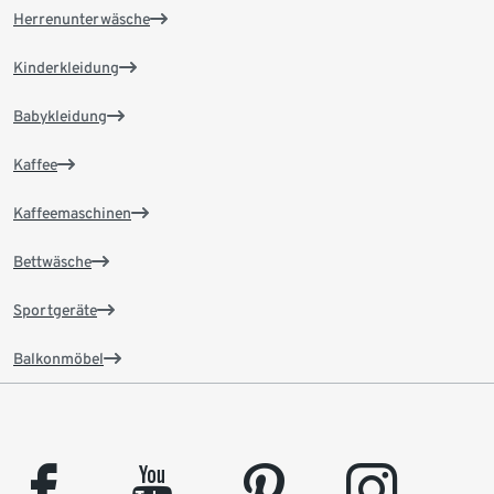
Herrenunterwäsche
Kinderkleidung
Babykleidung
Kaffee
Kaffeemaschinen
Bettwäsche
Sportgeräte
Balkonmöbel
facebook
youtube
pinterest
instagram