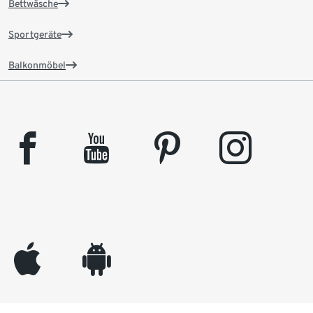
Bettwäsche
Sportgeräte
Balkonmöbel
facebook
youtube
pinterest
instagram
appleinc
android