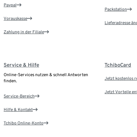
Paypal
Packstation
Vorauskasse
Lieferadresse än
Zahlung in der Filiale
Service & Hilfe
TchiboCard
Online-Services nutzen & schnell Antworten
Jetzt kostenlos r
finden.
Jetzt Vorteile e
Service-Bereich
Hilfe & Kontakt
Tchibo Online-Konto