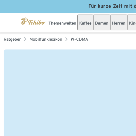
Für kurze Zeit mit 
Themenwelten
Kaffee
Damen
Herren
Kin
Ratgeber
Mobilfunklexikon
W-CDMA