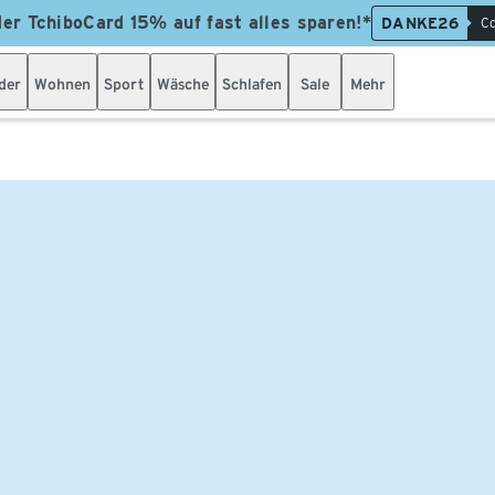
der TchiboCard 15% auf fast alles sparen!*
DANKE26
Co
der
Wohnen
Sport
Wäsche
Schlafen
Sale
Mehr