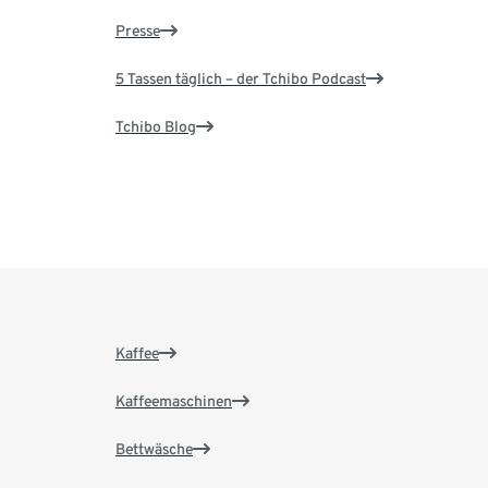
Presse
5 Tassen täglich – der Tchibo Podcast
Tchibo Blog
Kaffee
Kaffeemaschinen
Bettwäsche