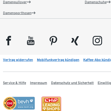
Damenpullover
Damenschuhe
Damensporthosen
facebook
youtube
pinterest
xing
instagram
Vertrag widerrufen
Mobilfunkvertrag kündigen
Kaffee-Abo kündi
Service & Hilfe
Impressum
Datenschutz und Sicherheit
Einwill