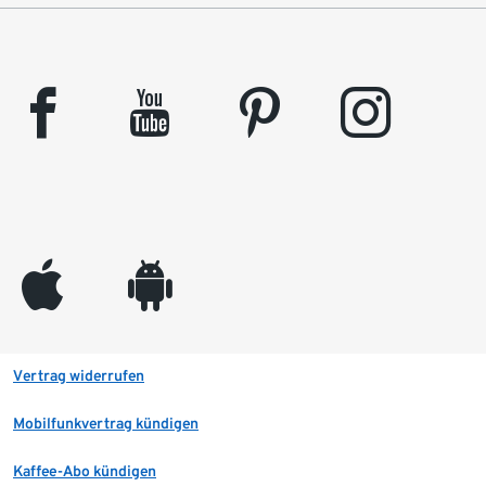
facebook
youtube
pinterest
instagram
appleinc
android
Vertrag widerrufen
Mobilfunkvertrag kündigen
Kaffee-Abo kündigen