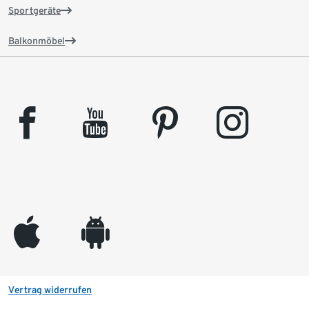
Sportgeräte
Balkonmöbel
facebook
youtube
pinterest
instagram
appleinc
android
Vertrag widerrufen