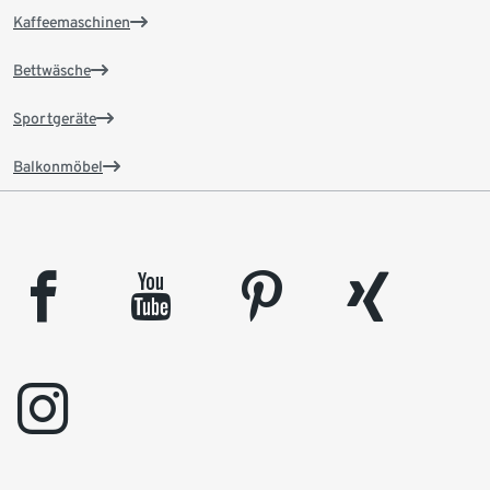
Kaffeemaschinen
Bettwäsche
Sportgeräte
Balkonmöbel
facebook
youtube
pinterest
xing
instagram