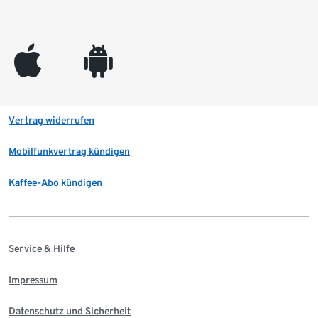
appleinc
android
Vertrag widerrufen
Mobilfunkvertrag kündigen
Kaffee-Abo kündigen
Service & Hilfe
Impressum
Datenschutz und Sicherheit