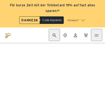
Für kurze Zeit mit der TchiboCard 15% auf fast alles
sparen!*
DANKE26
Code kopieren
Hinweis*