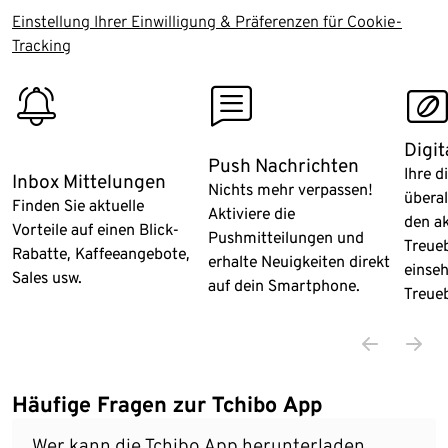
Einstellung Ihrer Einwilligung & Präferenzen für Cookie-
Tracking
Ende der Auflistung
notification_bell
news
tchibocar
Digit
Push Nachrichten
Ihre d
Inbox Mittelungen
Nichts mehr verpassen!
überal
Finden Sie aktuelle
Aktiviere die
den ak
Vorteile auf einen Blick-
Pushmitteilungen und
Treue
Rabatte, Kaffeeangebote,
erhalte Neuigkeiten direkt
einse
Sales usw.
auf dein Smartphone.
Treue
Häufige Fragen zur Tchibo App
Wer kann die Tchibo App herunterladen