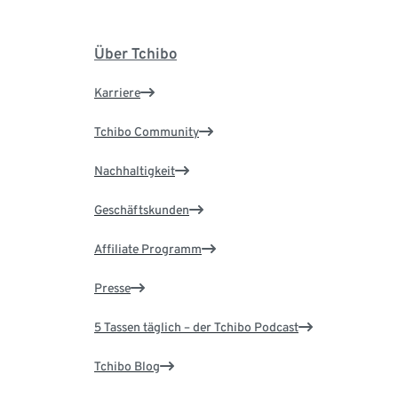
Über Tchibo
Karriere
Tchibo Community
Nachhaltigkeit
Geschäftskunden
Affiliate Programm
Presse
5 Tassen täglich – der Tchibo Podcast
Tchibo Blog