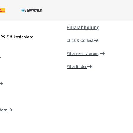
Filialabholung
 29 € & kostenlose
Click & Collect
Filialreservierung
Filialfinder
dern