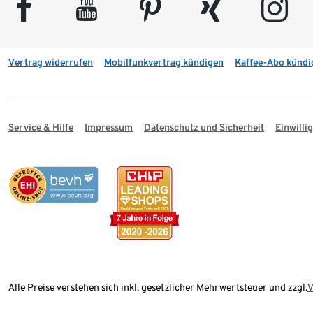
facebook
youtube
pinterest
xing
instagram
Vertrag widerrufen
Mobilfunkvertrag kündigen
Kaffee-Abo kündi
Service & Hilfe
Impressum
Datenschutz und Sicherheit
Einwill
Alle Preise verstehen sich inkl. gesetzlicher Mehrwertsteuer und zzgl.
V