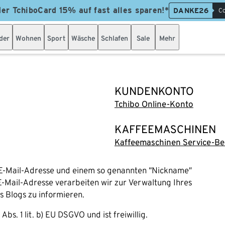
der TchiboCard 15% auf fast alles sparen!*
DANKE26
Co
der
Wohnen
Sport
Wäsche
Schlafen
Sale
Mehr
KUNDENKONTO
Tchibo Online-Konto
KAFFEEMASCHINEN
Kaffeemaschinen Service-Be
r E-Mail-Adresse und einem so genannten “Nickname”
E-Mail-Adresse verarbeiten wir zur Verwaltung Ihres
 Blogs zu informieren.
s. 1 lit. b) EU DSGVO und ist freiwillig.