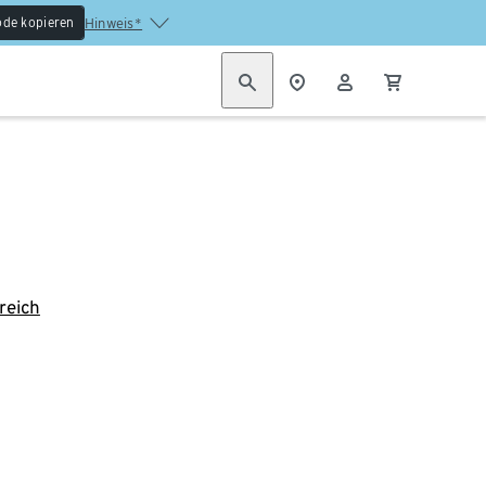
de kopieren
Hinweis*
reich