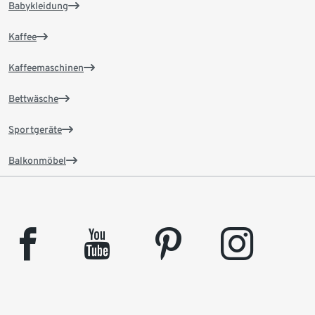
Babykleidung
Kaffee
Kaffeemaschinen
Bettwäsche
Sportgeräte
Balkonmöbel
facebook
youtube
pinterest
instagram