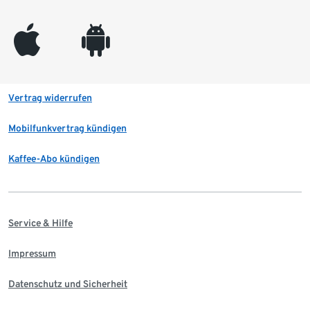
appleinc
android
Vertrag widerrufen
Mobilfunkvertrag kündigen
Kaffee-Abo kündigen
Service & Hilfe
Impressum
Datenschutz und Sicherheit