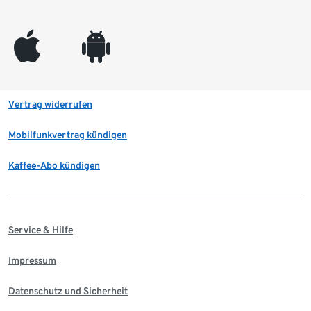
appleinc
android
Vertrag widerrufen
Mobilfunkvertrag kündigen
Kaffee-Abo kündigen
Service & Hilfe
Impressum
Datenschutz und Sicherheit