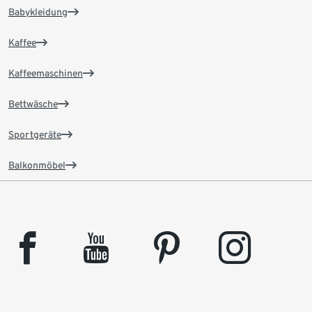
Babykleidung
Kaffee
Kaffeemaschinen
Bettwäsche
Sportgeräte
Balkonmöbel
facebook
youtube
pinterest
instagram