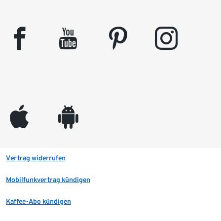
facebook
youtube
pinterest
instagram
appleinc
android
Vertrag widerrufen
Mobilfunkvertrag kündigen
Kaffee-Abo kündigen