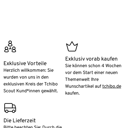
customers
exclusive_online_offer
Exklusiv vorab kaufen
Exklusive Vorteile
Sie können schon 4 Wochen
Herzlich willkommen: Sie
vor dem Start einer neuen
wurden von uns in den
Themenwelt Ihre
exklusiven Kreis der Tchibo
Wunschartikel auf
tchibo.de
Scout Kund*innen gewählt.
kaufen.
delivery_via_haulage_company
Die Lieferzeit
Bitte beachten Sie: Durch die