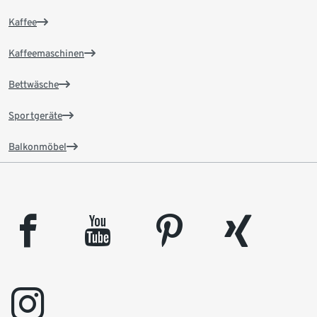
Kaffee
Kaffeemaschinen
Bettwäsche
Sportgeräte
Balkonmöbel
facebook
youtube
pinterest
xing
instagram