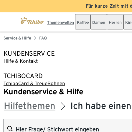
Für kurze Zeit mit 
Themenwelten
Kaffee
Damen
Herren
Kin
Service & Hilfe
FAQ
KUNDENSERVICE
Hilfe & Kontakt
TCHIBOCARD
TchiboCard & TreueBohnen
Kundenservice & Hilfe
Hilfethemen
Ich habe einen