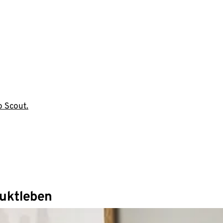
o Scout.
duktleben