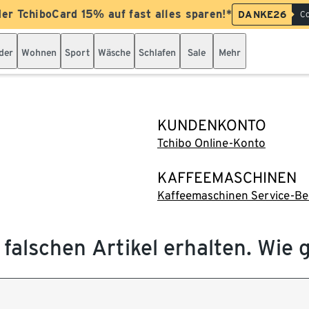
der TchiboCard 15% auf fast alles sparen!*
DANKE26
Co
der
Wohnen
Sport
Wäsche
Schlafen
Sale
Mehr
KUNDENKONTO
Tchibo Online-Konto
KAFFEEMASCHINEN
Kaffeemaschinen Service-Be
 falschen Artikel erhalten. Wie 