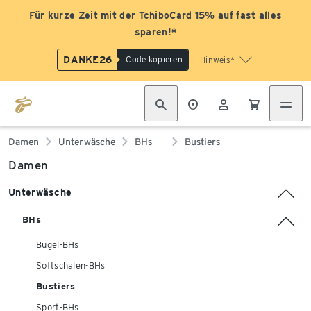
Für kurze Zeit mit der TchiboCard 15% auf fast alles
sparen!*
DANKE26
Code kopieren
Hinweis*
Damen
Unterwäsche
BHs
Bustiers
Damen
Unterwäsche
BHs
Bügel-BHs
Softschalen-BHs
Bustiers
Sport-BHs