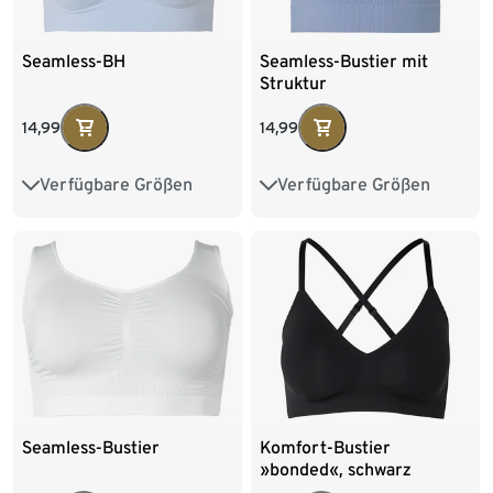
Seamless-BH
Seamless-Bustier mit
Struktur
14,99
14,99
Verfügbare Größen
Verfügbare Größen
S 36/38
M 40/42
XS 32/34
S 36/38
L 44/46
M 40/42
L 44/46
Seamless-Bustier
Komfort-Bustier
»bonded«, schwarz