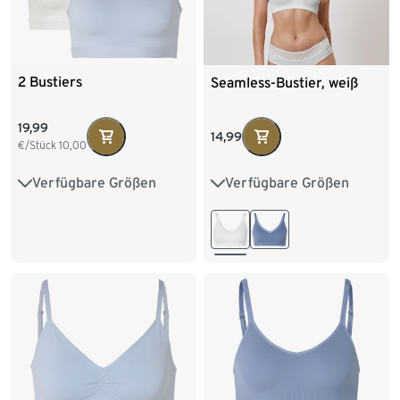
2 Bustiers
Seamless-Bustier, weiß
19,99
14,99
€/Stück
10,00
Verfügbare Größen
Verfügbare Größen
S 36/38
M 40/42
S 36/38
M 40/42
L 44/46
L 44/46