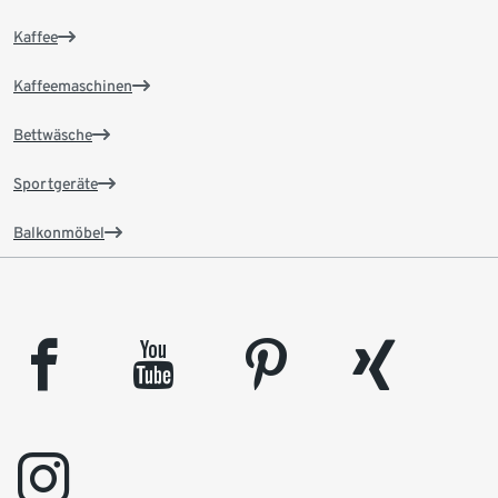
Kaffee
Kaffeemaschinen
Bettwäsche
Sportgeräte
Balkonmöbel
facebook
youtube
pinterest
xing
instagram