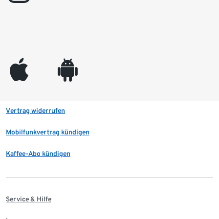
appleinc
android
Vertrag widerrufen
Mobilfunkvertrag kündigen
Kaffee-Abo kündigen
Service & Hilfe