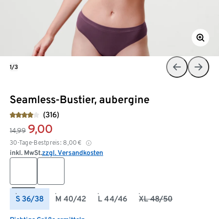
1/3
Seamless-Bustier, aubergine
(316)
9,00
14,99
30-Tage-Bestpreis:
8,00
€
inkl. MwSt.
zzgl. Versandkosten
S 36/38
M 40/42
L 44/46
XL 48/50