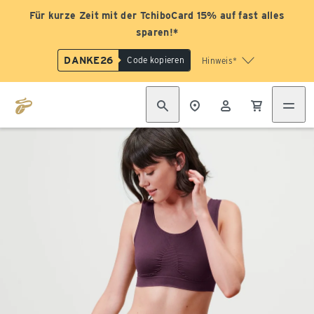
Für kurze Zeit mit der TchiboCard 15% auf fast alles
sparen!*
DANKE26
Code kopieren
Hinweis*