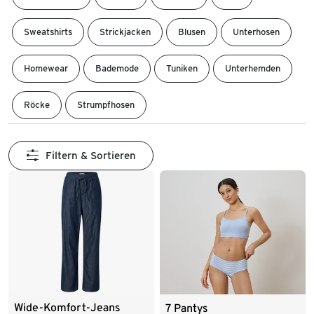
Sweatshirts
Strickjacken
Blusen
Unterhosen
Homewear
Bademode
Tuniken
Unterhemden
Röcke
Strumpfhosen
Filtern & Sortieren
Wide-Komfort-Jeans
7 Pantys