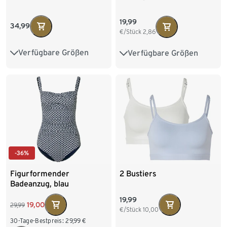
19,99
34,99
€/Stück
2,86
Verfügbare Größen
Verfügbare Größen
36
38
40
42
S 36/38
M 40/42
44
46
48
L 44/46
XL 48/50
XXL 52/54
-36%
Figurformender
2 Bustiers
Badeanzug, blau
19,99
19,00
29,99
€/Stück
10,00
30-Tage-Bestpreis:
29,99
€