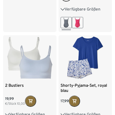
44
46
Verfügbare Größen
38
40
42
44
46
48
2 Bustiers
Shorty-Pyjama-Set, royal
blau
19,99
17,99
€/Stück
10,00
Verfügbare Größen
Verfügbare Größen
S 36/38
M 40/42
XS 32/34
S 36/38