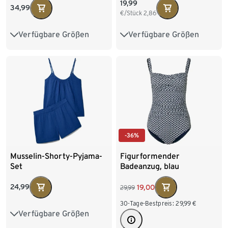
19,99
34,99
€/Stück
2,86
Verfügbare Größen
Verfügbare Größen
36
38
40
42
S 36/38
M 40/42
44
46
48
L 44/46
XL 48/50
XXL 52/54
-36%
Musselin-Shorty-Pyjama-
Figurformender
Set
Badeanzug, blau
24,99
19,00
29,99
30-Tage-Bestpreis:
29,99
€
Verfügbare Größen
36
38
40
42