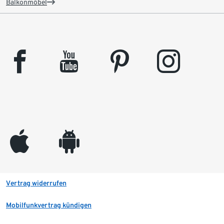
Balkonmöbel
facebook
youtube
pinterest
instagram
appleinc
android
Vertrag widerrufen
Mobilfunkvertrag kündigen