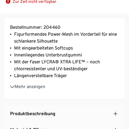
Zur Zeit nicht verfügbar
Bestellnummer: 204460
Figurformendes Power-Mesh im Vorderteil für eine
schlankere Silhouette
Mit eingearbeiteten Softcups
Innenliegendes Unterbrustgummi
Mit der Faser LYCRA® XTRA LIFE™ – noch
chlorresistenter und UV-beständiger
Längenverstellbare Träger
Gr. 38 empfehlen wir 70–80 Cup B
Mehr anzeigen
Gr. 40 und 42 empfehlen wir 75–85 Cup B–C
Gr. 44 und 46 empfehlen wir 80–90 Cup C–D
Gr. 48 empfehlen wir 85–95 Cup D–E
Produktbeschreibung