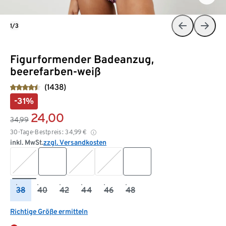
1/3
Figurformender Badeanzug,
beerefarben-weiß
(1438)
-31%
24,00
34,99
30-Tage-Bestpreis:
34,99
€
inkl. MwSt.
zzgl. Versandkosten
38
40
42
44
46
48
Richtige Größe ermitteln