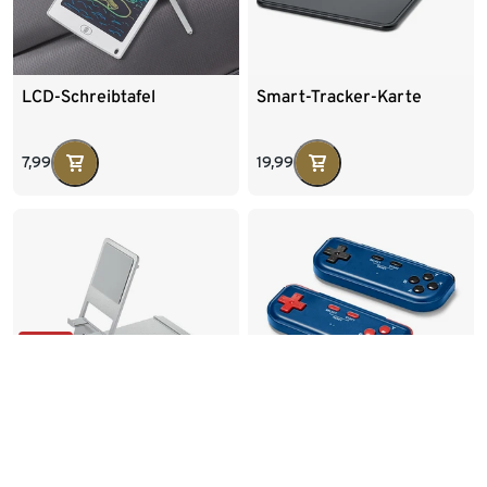
LCD-Schreibtafel
Smart-Tracker-Karte
7,99
19,99
-19%
Wenige verfügbar
Wenige verfügbar
Retro-TV-Spielekonsole
Smartphone-und-Tablet-
Ständer