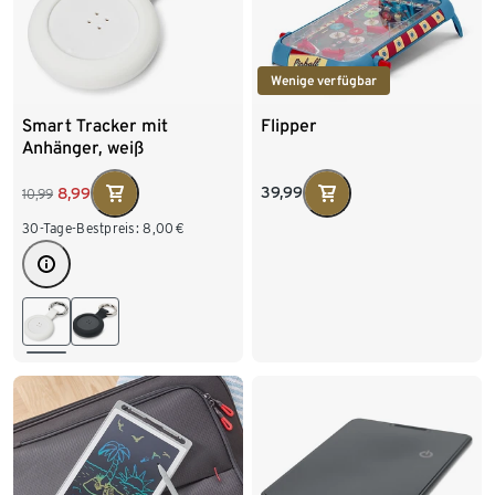
Wenige verfügbar
Smart Tracker mit
Flipper
Anhänger, weiß
39,99
8,99
10,99
30-Tage-Bestpreis:
8,00
€