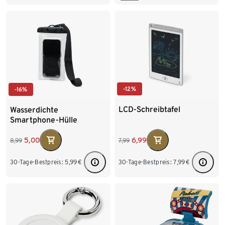
-12%
-16%
LCD-Schreibtafel
Wasserdichte
Smartphone-Hülle
6,99
5,00
7,99
8,99
30-Tage-Bestpreis:
7,99
€
30-Tage-Bestpreis:
5,99
€