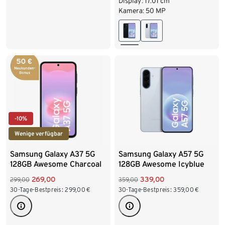
Display: 17.01 cm
Kamera: 50 MP
-10%
Wenige verfügbar
Samsung Galaxy A37 5G
Samsung Galaxy A57 5G
128GB Awesome Charcoal
128GB Awesome Icyblue
269,00
339,00
299,00
359,00
30-Tage-Bestpreis:
299,00
€
30-Tage-Bestpreis:
359,00
€