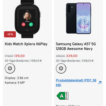
-12%
Kids Watch Xplora X6Play
Samsung Galaxy A57 5G
128GB Awesome Navy
139,00
339,00
179,00
359,00
30-Tage-Bestpreis:
159,00
€
30-Tage-Bestpreis:
359,00
€
Display: 3.86 cm
Produktdatenblatt (PDF, 58
Kamera: 5 MP
KB)