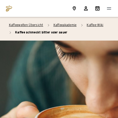
Kaffeewelten Übersicht
Kaffeeakademie
Kaffee-Wiki
arrow_right
arrow_right
Kaffee schmeckt bitter oder sauer
arrow_right