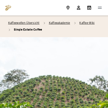
Kaffeewelten Übersicht
Kaffeeakademie
Kaffee-Wiki
arrow_right
arrow_right
Single Estate Coffee
arrow_right