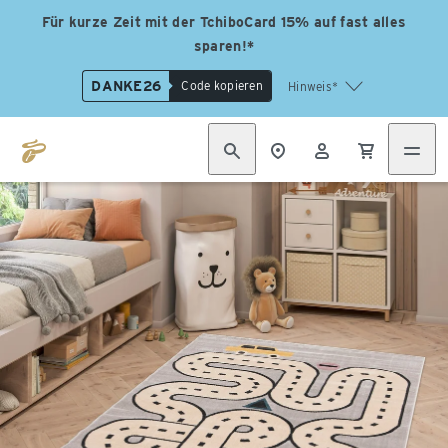
Für kurze Zeit mit der TchiboCard 15% auf fast alles
sparen!*
DANKE26
Code kopieren
Hinweis*