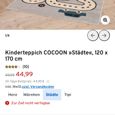
1/6
Kinderteppich COCOON »Städte«, 120 x
170 cm
(10)
44,99
49,99
30-Tage-Bestpreis:
44,99
€
inkl. MwSt.
zzgl. Versandkosten
Herz
Märchen
Städte
Tipi
Zur Zeit nicht verfügbar