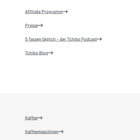
Affiliate Programm
Presse
5 Tassen täglich – der Tchibo Podcast
Tchibo Blog
Kaffee
Kaffeemaschinen