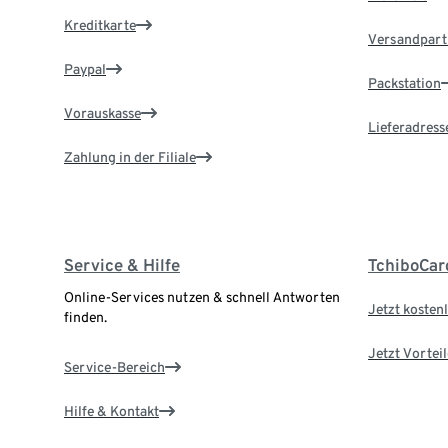
Kreditkarte
Versandpart
Paypal
Packstation
Vorauskasse
Lieferadress
Zahlung in der Filiale
Service & Hilfe
TchiboCar
Online-Services nutzen & schnell Antworten
Jetzt kostenl
finden.
Jetzt Vortei
Service-Bereich
Hilfe & Kontakt