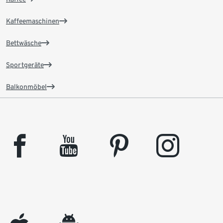
Kaffeemaschinen
Bettwäsche
Sportgeräte
Balkonmöbel
facebook
youtube
pinterest
instagram