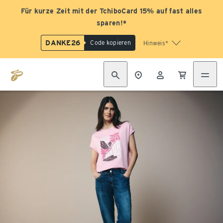
Für kurze Zeit mit der TchiboCard 15% auf fast alles
sparen!*
DANKE26
Code kopieren
Hinweis*