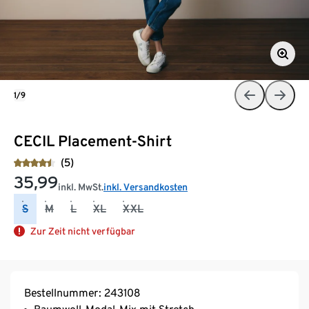
1/9
CECIL Placement-Shirt
(5)
35,99
inkl. MwSt.
inkl. Versandkosten
S
M
L
XL
XXL
Zur Zeit nicht verfügbar
Bestellnummer: 243108