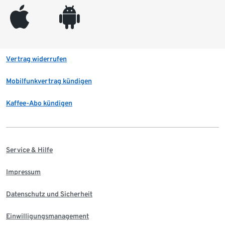
appleinc
android
Vertrag widerrufen
Mobilfunkvertrag kündigen
Kaffee-Abo kündigen
Service & Hilfe
Impressum
Datenschutz und Sicherheit
Einwilligungsmanagement