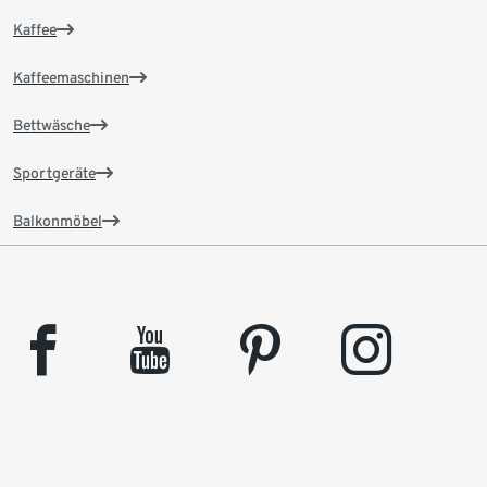
Kaffee
Kaffeemaschinen
Bettwäsche
Sportgeräte
Balkonmöbel
facebook
youtube
pinterest
instagram