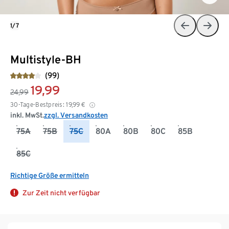
1/7
Multistyle-BH
(99)
19,99
24,99
30-Tage-Bestpreis:
19,99
€
inkl. MwSt.
zzgl. Versandkosten
75A
75B
75C
80A
80B
80C
85B
85C
Richtige Größe ermitteln
Zur Zeit nicht verfügbar