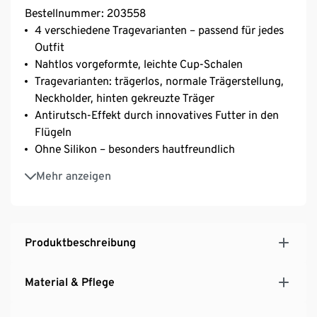
Bestellnummer: 203558
4 verschiedene Tragevarianten – passend für jedes
Outfit
Nahtlos vorgeformte, leichte Cup-Schalen
Tragevarianten: trägerlos, normale Trägerstellung,
Neckholder, hinten gekreuzte Träger
Antirutsch-Effekt durch innovatives Futter in den
Flügeln
Ohne Silikon – besonders hautfreundlich
Mit dekorativem Metallplättchen und Satinschleife
Mehr anzeigen
Softe Microtouch-Qualität
Mit hochwertigem Markenelasthan für
Langlebigkeit und hohe Waschbeständigkeit
Inkl. längenverstellbarer Träger
Produktbeschreibung
3-fach verstellbarer SoftSeal®-Häkchenverschluss
Material & Pflege