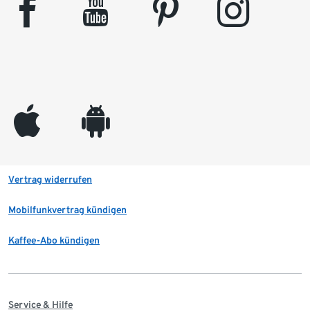
facebook
youtube
pinterest
instagram
appleinc
android
Vertrag widerrufen
Mobilfunkvertrag kündigen
Kaffee-Abo kündigen
Service & Hilfe