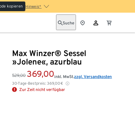
ode kopieren
Hinweis*
Suche
Max Winzer® Sessel
»Jolene«, azurblau
369,00
529,00
inkl. MwSt.
zzgl. Versandkosten
30-Tage-Bestpreis:
369,00
€
Zur Zeit nicht verfügbar