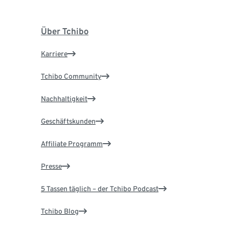
Über Tchibo
Karriere
Tchibo Community
Nachhaltigkeit
Geschäftskunden
Affiliate Programm
Presse
5 Tassen täglich – der Tchibo Podcast
Tchibo Blog