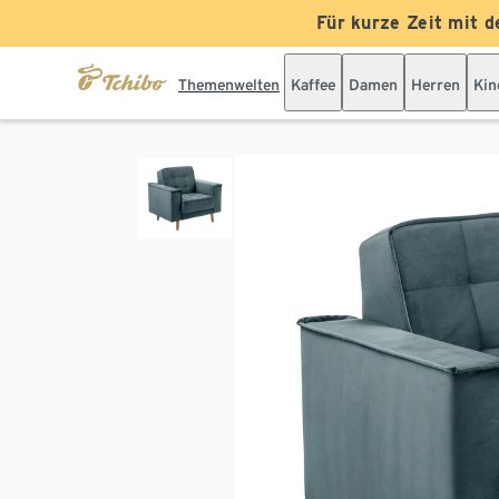
Für kurze Zeit mit d
Themenwelten
Kaffee
Damen
Herren
Kin