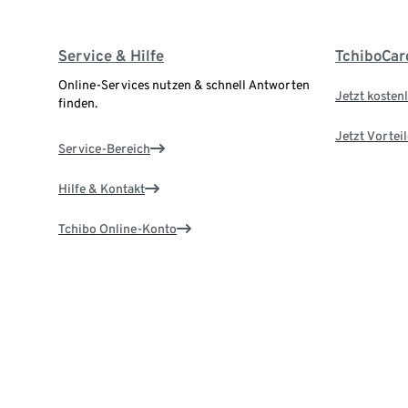
Service & Hilfe
TchiboCar
Online-Services nutzen & schnell Antworten
Jetzt kostenl
finden.
Jetzt Vortei
Service-Bereich
Hilfe & Kontakt
Tchibo Online-Konto