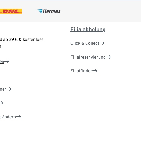
Filialabholung
d ab 29 € & kostenlose
Click & Collect
.
Filialreservierung
en
Filialfinder
ner
e ändern