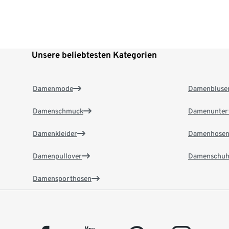
Unsere beliebtesten Kategorien
Damenmode
Damenbluse
Damenschmuck
Damenunter
Damenkleider
Damenhose
Damenpullover
Damenschuh
Damensporthosen