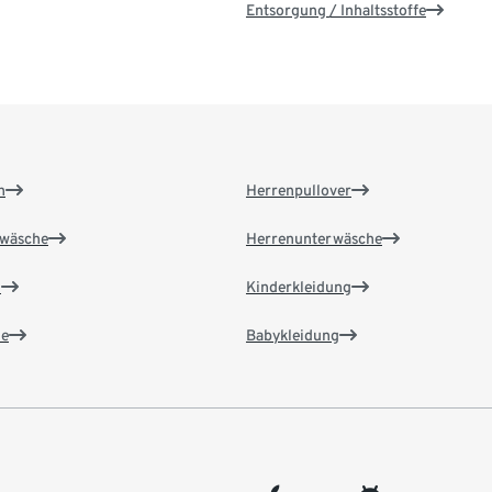
Entsorgung / Inhaltsstoffe
n
Herrenpullover
wäsche
Herrenunterwäsche
n
Kinderkleidung
e
Babykleidung