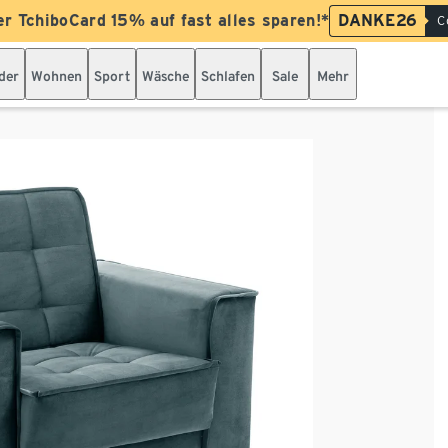
er TchiboCard 15% auf fast alles sparen!*
DANKE26
C
der
Wohnen
Sport
Wäsche
Schlafen
Sale
Mehr