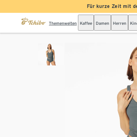
Für kurze Zeit mit d
Themenwelten
Kaffee
Damen
Herren
Kin