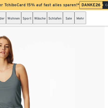
er TchiboCard 15% auf fast alles sparen!*
DANKE26
C
der
Wohnen
Sport
Wäsche
Schlafen
Sale
Mehr