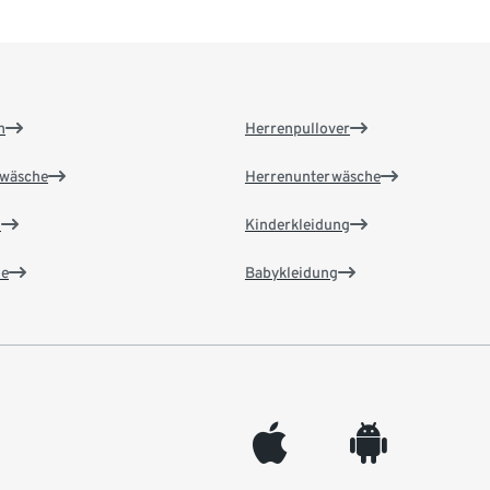
n
Herrenpullover
wäsche
Herrenunterwäsche
n
Kinderkleidung
e
Babykleidung
appleinc
android