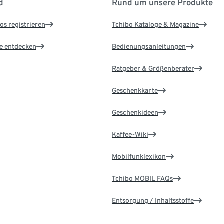
d
Rund um unsere Produkte
os registrieren
Tchibo Kataloge & Magazine
le entdecken
Bedienungsanleitungen
Ratgeber & Größenberater
Geschenkkarte
Geschenkideen
Kaffee-Wiki
Mobilfunklexikon
Tchibo MOBIL FAQs
Entsorgung / Inhaltsstoffe