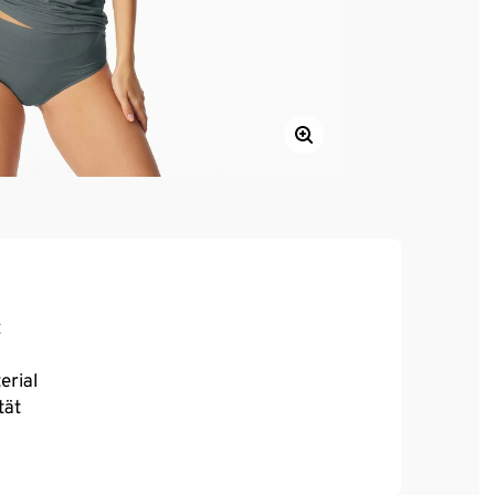
«
erial
tät
e 38/M