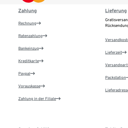
Zahlung
Lieferung
Gratisversan
Rechnung
Rücksendung
Ratenzahlung
Versandkost
Bankeinzug
Lieferzeit
Kreditkarte
Versandpart
Paypal
Packstation
Vorauskasse
Lieferadress
Zahlung in der Filiale