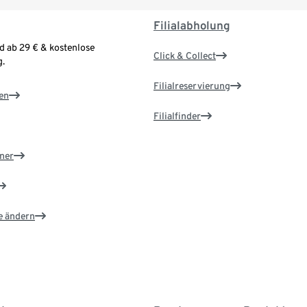
Filialabholung
d ab 29 € & kostenlose
Click & Collect
.
Filialreservierung
en
Filialfinder
ner
e ändern