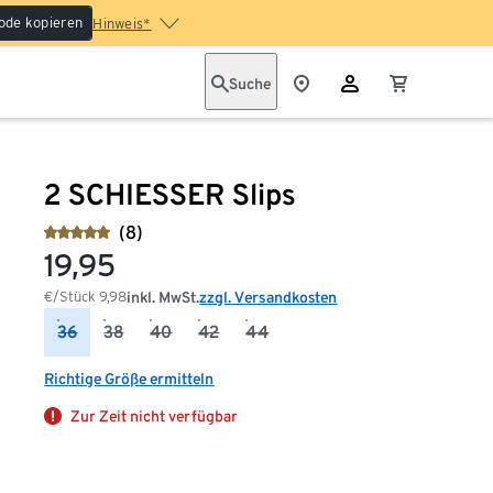
ode kopieren
Hinweis*
Suche
2 SCHIESSER Slips
(8)
19,95
€/Stück
9,98
inkl. MwSt.
zzgl. Versandkosten
36
38
40
42
44
Richtige Größe ermitteln
Zur Zeit nicht verfügbar