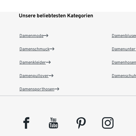
Unsere beliebtesten Kategorien
Damenmode
Damenbluse
Damenschmuck
Damenunter
Damenkleider
Damenhose
Damenpullover
Damenschuh
Damensporthosen
facebook
youtube
pinterest
instagram