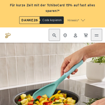
Für kurze Zeit mit der TchiboCard 15% auf fast alles
sparen!*
DANKE26
Code kopieren
Hinweis*