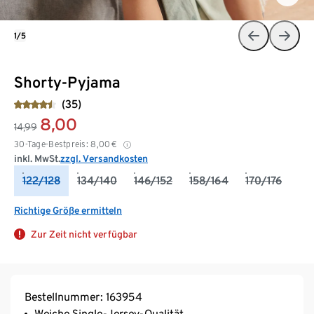
1/5
Shorty-Pyjama
(35)
8,00
14,99
30-Tage-Bestpreis:
8,00
€
inkl. MwSt.
zzgl. Versandkosten
122/128
134/140
146/152
158/164
170/176
Richtige Größe ermitteln
Zur Zeit nicht verfügbar
Bestellnummer: 163954
Weiche Single-Jersey-Qualität