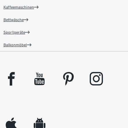
Kaffeemaschinen
Bettwäsche
Sportgeräte
Balkonmöbel
facebook
youtube
pinterest
instagram
appleinc
android