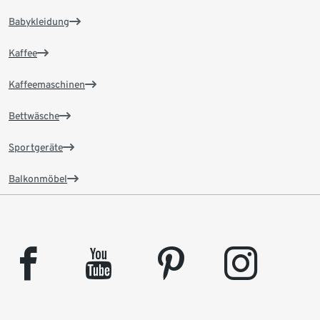
Babykleidung
Kaffee
Kaffeemaschinen
Bettwäsche
Sportgeräte
Balkonmöbel
facebook
youtube
pinterest
instagram