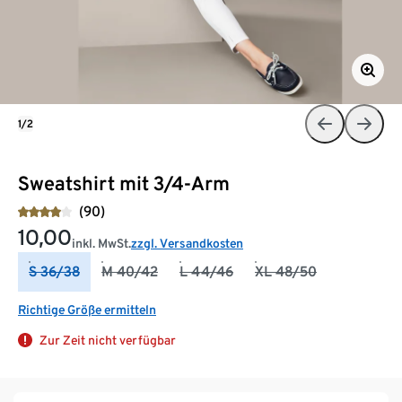
1/2
Sweatshirt mit 3/4-Arm
(90)
10,00
inkl. MwSt.
zzgl. Versandkosten
S 36/38
M 40/42
L 44/46
XL 48/50
Richtige Größe ermitteln
Zur Zeit nicht verfügbar