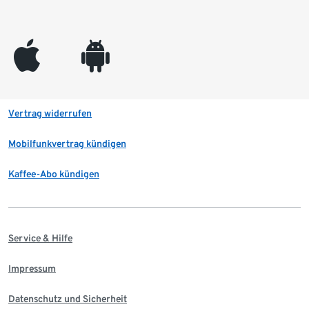
appleinc
android
Vertrag widerrufen
Mobilfunkvertrag kündigen
Kaffee-Abo kündigen
Service & Hilfe
Impressum
Datenschutz und Sicherheit