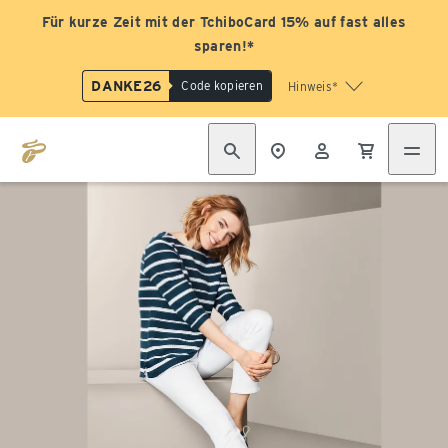
Für kurze Zeit mit der TchiboCard 15% auf fast alles
sparen!*
DANKE26
Code kopieren
Hinweis*