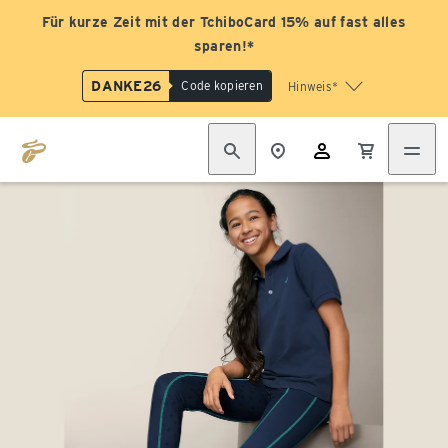
Für kurze Zeit mit der TchiboCard 15% auf fast alles
sparen!*
DANKE26
Code kopieren
Hinweis*