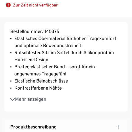
Zur Zeit nicht verfügbar
Bestellnummer: 145375
Elastisches Obermaterial für hohen Tragekomfort
und optimale Bewegungsfreiheit
Rutschfester Sitz im Sattel durch Silikonprint im
Hufeisen-Design
Breiter, elastischer Bund – sorgt für ein
angenehmes Tragegefühl
Elastische Beinabschlüsse
Kontrastfarbene Nähte
Atmungsaktiv, feuchtigkeitstransportierend und
Mehr anzeigen
schnelltrocknend durch DryActive Plus-Ausrüstung
Mesh-Einsätze im Knie- und Gesäßbereich für ein
optimales Körperklima
Funktionale Reithose für Kinder – passt zu vielen
Produktbeschreibung
Oberteilen