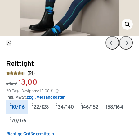
1/2
Reittight
(91)
13,00
24,99
30-Tage-Bestpreis:
13,00
€
inkl. MwSt.
zzgl. Versandkosten
110/116
122/128
134/140
146/152
158/164
170/176
Richtige Größe ermitteln