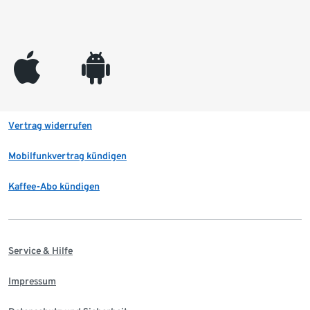
appleinc
android
Vertrag widerrufen
Mobilfunkvertrag kündigen
Kaffee-Abo kündigen
Service & Hilfe
Impressum