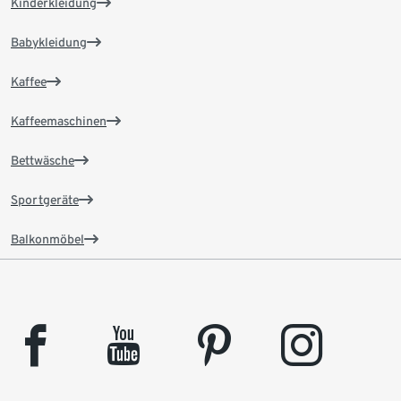
Kinderkleidung
Babykleidung
Kaffee
Kaffeemaschinen
Bettwäsche
Sportgeräte
Balkonmöbel
facebook
youtube
pinterest
instagram