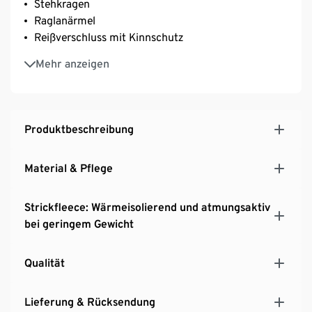
Stehkragen
Raglanärmel
Reißverschluss mit Kinnschutz
Optimale Wärmeisolation durch weich angeraute
Mehr anzeigen
Innenseite
Paspelierung an Ausschnitt, Saum, Armabschluss
und Reißverschluss
Produktbeschreibung
Material & Pflege
Strickfleece: Wärmeisolierend und atmungsaktiv
bei geringem Gewicht
Qualität
Lieferung & Rücksendung