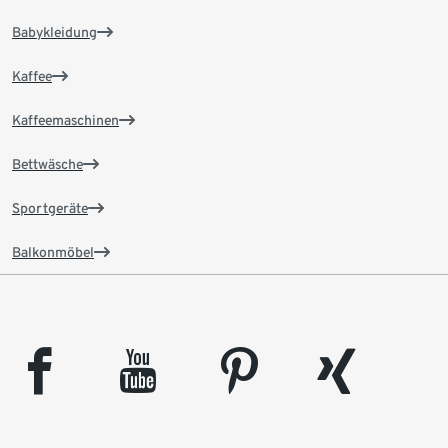
Babykleidung
Kaffee
Kaffeemaschinen
Bettwäsche
Sportgeräte
Balkonmöbel
facebook
youtube
pinterest
xing