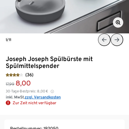
1/11
Joseph Joseph Spülbürste mit
Spülmittelspender
(36)
8,00
17,99
30-Tage-Bestpreis:
8,00
€
inkl. MwSt.
zzgl. Versandkosten
Zur Zeit nicht verfügbar
Bestellnummer: 192050