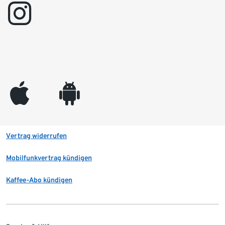
instagram
appleinc
android
Vertrag widerrufen
Mobilfunkvertrag kündigen
Kaffee-Abo kündigen